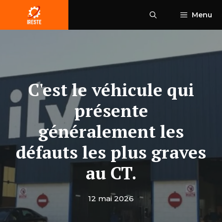
Aller
Menu
au
contenu
C'est le véhicule qui
présente
généralement les
défauts les plus graves
au CT.
12 mai 2026