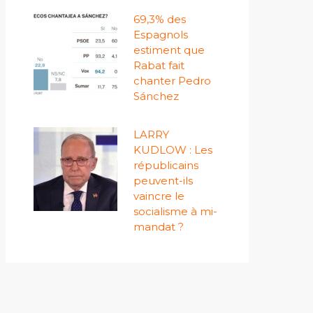
69,3% des
Espagnols
estiment que
Rabat fait
chanter Pedro
Sánchez
LARRY
KUDLOW : Les
républicains
peuvent-ils
vaincre le
socialisme à mi-
mandat ?