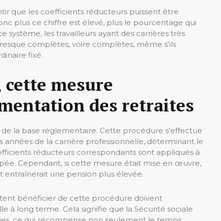
ir que les coefficients réducteurs puissent être
onc plus ce chiffre est élevé, plus le pourcentage qui
ce système, les travailleurs ayant des carrières très
presque complètes, voire complètes, même s'ils
inaire fixé.
, cette mesure
mentation des retraites
 de la base réglementaire. Cette procédure s'effectue
es années de la carrière professionnelle, déterminant le
oefficients réducteurs correspondants sont appliqués à
ipée. Cependant, si cette mesure était mise en œuvre,
t entraînerait une pension plus élevée.
aitent bénéficier de cette procédure doivent
e à long terme. Cela signifie que la Sécurité sociale
nnies, ce qui récompense non seulement le temps