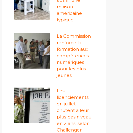
s'offrir une
maison
américaine
typique
La Commission
renforce la
formation aux
compétences
numériques
pour les plus
jeunes
Les
licenciements
en juillet
chutent à leur
plus bas niveau
en 2 ans, selon
Challenger