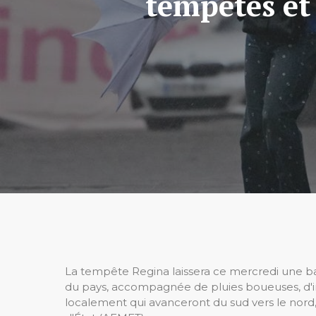
tempêtes et
La tempête Regina laissera ce mercredi une b
du pays, accompagnée de pluies boueuses, d'int
localement qui avanceront du sud vers le nord