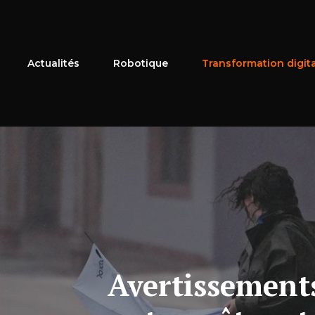
Aller
au
contenu
Actualités
Robotique
Transformation digit
Avertissement