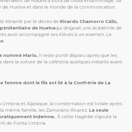
revenaient de Madrid à bord de l'Alvia endommagé. Sa
é de Huelva et dans le monde de la communication.
é ébranlé par le décès de
Ricardo Chamorro Cáliz,
 pénitentiaire de Huelva
qui dirigeait une académie de
près avoir accompagné ses élèves à un examen. Le
az
.
re nommé Mario,
Il reste porté disparu après que les
 dans la voiture de la cafétéria quelques instants avant
 femme dont le fils est lié à la Confrérie de La
a Umbría et Aljaraque, la consternation est totale après
la même famille, les Zamorano Álvarez.
La seule
st pratiquement indemne.
. À cette tragédie s'ajoute la
ent de Punta Umbría.