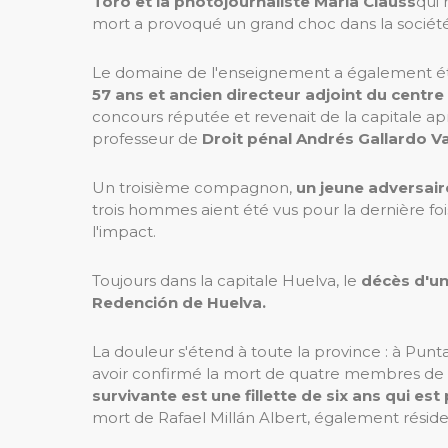
Toro et la photojournaliste María Clauss
qui 
mort a provoqué un grand choc dans la sociét
Le domaine de l'enseignement a également ét
57 ans et ancien directeur adjoint du centre
concours réputée et revenait de la capitale a
professeur de
Droit pénal Andrés Gallardo V
Un troisième compagnon,
un jeune adversai
trois hommes aient été vus pour la dernière fois
l'impact.
Toujours dans la capitale Huelva, le
décès d'une
Redención de Huelva.
La douleur s'étend à toute la province : à Punt
avoir confirmé la mort de quatre membres de 
survivante est une fillette de six ans qui e
mort de Rafael Millán Albert, également résid