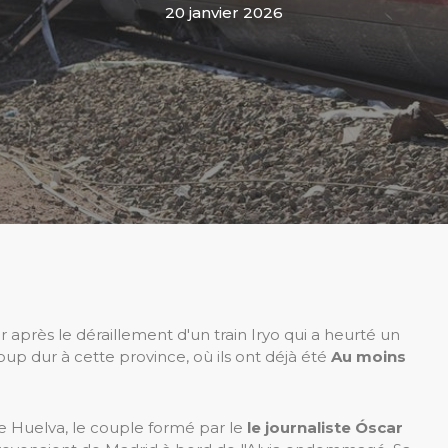
20 janvier 2026
 après le déraillement d'un train Iryo qui a heurté un
oup dur à cette province, où ils ont déjà été
Au moins
de Huelva, le couple formé par le
le journaliste Óscar