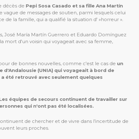
le décès de
Pepi Sosa Casado et sa fille Ana Martín
e vague de messages de soutien, parmi lesquels celui
 la famille, qui a qualifié la situation d' »horreur ».
ns, José María Martín Guerrero et Eduardo Domínguez
la mort d'un voisin qui voyageait avec sa femme,
ce pour de bonnes nouvelles, comme c'est le cas de
un
le d'Andalousie (UNIA) qui voyageait à bord de
de, a été retrouvé avec seulement quelques
Les équipes de secours continuent de travailler sur
 personnes qui n'ont pas été localisées.
tinuent de chercher et de vivre dans l’incertitude de
rouvent leurs proches.