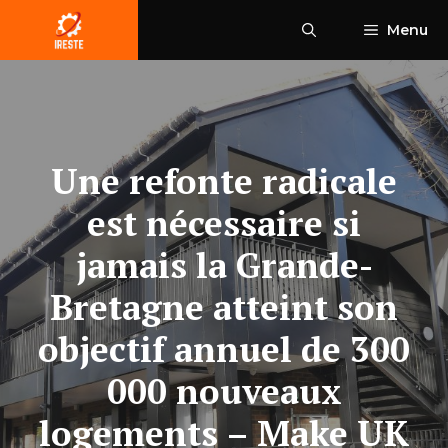
Aller
Menu
au
contenu
Une refonte radicale
est nécessaire si
jamais la Grande-
Bretagne atteint son
objectif annuel de 300
000 nouveaux
logements – Make UK