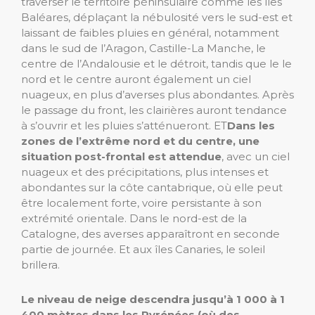
traverser le territoire péninsulaire comme les îles
Baléares, déplaçant la nébulosité vers le sud-est et
laissant de faibles pluies en général, notamment
dans le sud de l’Aragon, Castille-La Manche, le
centre de l’Andalousie et le détroit, tandis que le le
nord et le centre auront également un ciel
nuageux, en plus d’averses plus abondantes. Après
le passage du front, les clairières auront tendance
à s’ouvrir et les pluies s’atténueront. ET
Dans les
zones de l’extrême nord et du centre, une
situation post-frontal est attendue
, avec un ciel
nuageux et des précipitations, plus intenses et
abondantes sur la côte cantabrique, où elle peut
être localement forte, voire persistante à son
extrémité orientale. Dans le nord-est de la
Catalogne, des averses apparaîtront en seconde
partie de journée. Et aux îles Canaries, le soleil
brillera.
Le niveau de neige descendra jusqu’à 1 000 à 1
400 mètres dans les Pyrénées (où des