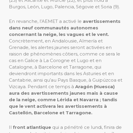
(23) et Alicante et Murcie (22), et plus froid à
Burgos, León, Lugo, Palencia, Ségovie et Soria (9).
En revanche, l’AEMET a activé le
avertissements
dans neuf communautés autonomes
concernant la neige, les vagues et le vent.
Concrètement, en Andalousie, Almería et
Grenade, les alertes jaunes seront activées en
raison de phénomènes côtiers, comme ce sera le
cas en Galice à La Corogne et Lugo et en
Catalogne, à Barcelone et Tarragone, qui
deviendront importants dans les Asturies et en
Cantabrie, ainsi qu’au Pays Basque, à Guipúzcoa et
Vizcaya. Pendant ce temps à
Aragón (Huesca)
aura des avertissements jaunes mais à cause
de la neige, comme Lérida et Navarra ; tandis
que le vent activera les avertissements à
Castellón, Barcelone et Tarragone.
Il
front atlantique
qui a pénétré ce lundi, finira de