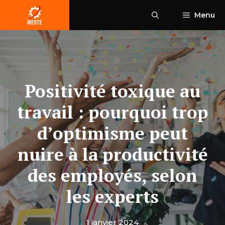
Aller
Menu
au
contenu
Positivité toxique au
travail : pourquoi trop
d’optimisme peut
nuire à la productivité
des employés, selon
les experts
1 janvier 2024