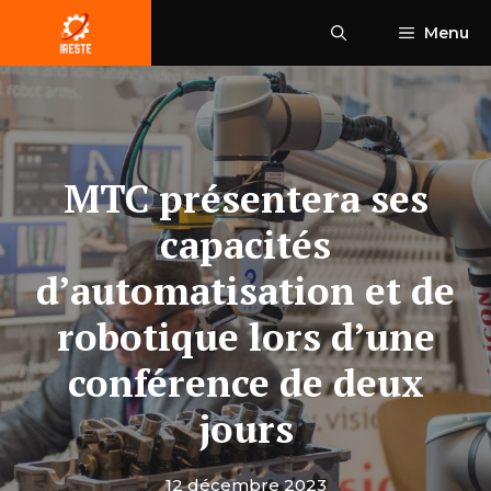
Aller
Menu
au
contenu
MTC présentera ses
capacités
d’automatisation et de
robotique lors d’une
conférence de deux
jours
12 décembre 2023