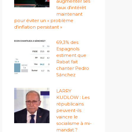
augmenter ses
taux d'intérêt
maintenant
pour éviter un « problème
d'inflation persistant »
69,3% des
Espagnols
estiment que
Rabat fait
chanter Pedro
Sánchez
LARRY
KUDLOW : Les
républicains
peuvent-ils
vaincre le
socialisme à mi-
mandat ?