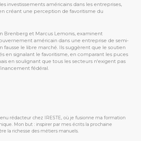
es investissements américains dans les entreprises,
 en créant une perception de favoritisme du
ian Brenberg et Marcus Lemonis, examinent
u gouvernement américain dans une entreprise de semi-
n fausse le libre marché. Ils suggèrent que le soutien
 en signalant le favoritisme, en comparant les puces
is en soulignant que tous les secteurs n'exigent pas
 financement fédéral.
devenu rédacteur chez IRESTE, où je fusionne ma formation
ique. Mon but : inspirer par mes écrits la prochaine
re la richesse des métiers manuels.