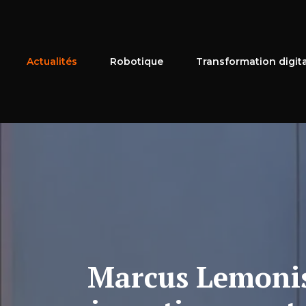
Aller
au
contenu
Actualités
Robotique
Transformation digit
Marcus Lemonis 