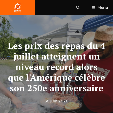
Aller
Menu
au
contenu
Les prix des repas du 4
juillet atteignent un
niveau record alors
que l'Amérique célèbre
son 250e anniversaire
30 juin 2026