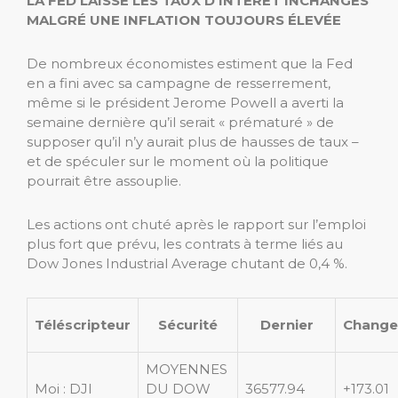
LA FED LAISSE LES TAUX D’INTÉRÊT INCHANGÉS
MALGRÉ UNE INFLATION TOUJOURS ÉLEVÉE
De nombreux économistes estiment que la Fed
en a fini avec sa campagne de resserrement,
même si le président Jerome Powell a averti la
semaine dernière qu’il serait « prématuré » de
supposer qu’il n’y aurait plus de hausses de taux –
et de spéculer sur le moment où la politique
pourrait être assouplie.
Les actions ont chuté après le rapport sur l’emploi
plus fort que prévu, les contrats à terme liés au
Dow Jones Industrial Average chutant de 0,4 %.
Téléscripteur
Sécurité
Dernier
Chang
MOYENNES
Moi : DJI
DU DOW
36577.94
+173.01