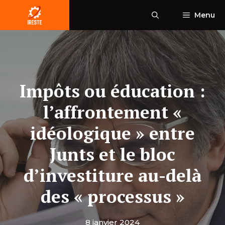
Aller
Menu
au
contenu
Impôts ou éducation :
l’affrontement «
idéologique » entre
Junts et le bloc
d’investiture au-delà
des « processus »
8 janvier 2024