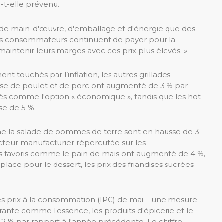
-t-elle prévenu.
 de main-d'œuvre, d'emballage et d'énergie que des
es consommateurs continuent de payer pour la
aintenir leurs marges avec des prix plus élevés. »
t touchés par l’inflation, les autres grillades
ase de poulet et de porc ont augmenté de 3 % par
és comme l'option « économique », tandis que les hot-
se de 5 %.
 la salade de pommes de terre sont en hausse de 3
ecteur manufacturier répercutée sur les
ts favoris comme le pain de maïs ont augmenté de 4 %,
place pour le dessert, les prix des friandises sucrées
des prix à la consommation (IPC) de mai – une mesure
nte comme l'essence, les produits d'épicerie et le
,2 % par rapport à l'année précédente. Le chiffre