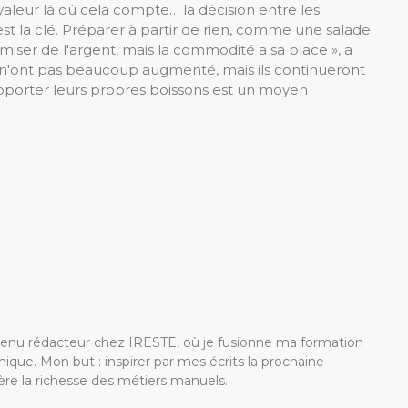
valeur là où cela compte… la décision entre les
est la clé. Préparer à partir de rien, comme une salade
er de l'argent, mais la commodité a sa place », a
in n'ont pas beaucoup augmenté, mais ils continueront
à apporter leurs propres boissons est un moyen
devenu rédacteur chez IRESTE, où je fusionne ma formation
ique. Mon but : inspirer par mes écrits la prochaine
re la richesse des métiers manuels.