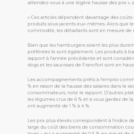
attendez-vous à une légère hausse des prix », a
« Ces articles dépendent davantage des coûts
produits sous-jacents eux-mêmes. Alors que l
commodité, les détaillants sont en mesure de m
Bien que les hamburgers soient les plus duremen
préférées le sont également. Les produits à b
rapport à l'année précédente et sont considér
dogs et les saucisses de Francfort sont en haus
Les accompagnements prêts à l'emploi comme
% en raison de la hausse des salaires dans le s
consommateurs, note le rapport. D'autres pla
les légumes crus de 6 % et si vous gardez de la 
ont augmenté de 1 % à 4 %.
Les prix plus élevés correspondent à l'indice 
large du coût des biens de consommation coura
loyer – qui a augmenté de 0,5 % en mai et de 4