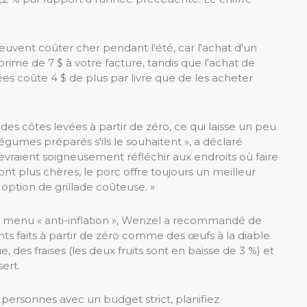
euvent coûter cher pendant l'été, car l'achat d'un
me de 7 $ à votre facture, tandis que l'achat de
s coûte 4 $ de plus par livre que de les acheter
s côtes levées à partir de zéro, ce qui laisse un peu
égumes préparés s'ils le souhaitent », a déclaré
vraient soigneusement réfléchir aux endroits où faire
ont plus chères, le porc offre toujours un meilleur
 option de grillade coûteuse. »
r menu « anti-inflation », Wenzel a recommandé de
s faits à partir de zéro comme des œufs à la diable
, des fraises (les deux fruits sont en baisse de 3 %) et
ert.
personnes avec un budget strict, planifiez