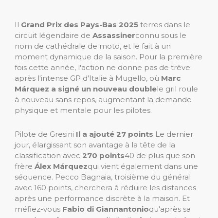
Il
Grand Prix des Pays-Bas 2025
terres dans le
circuit légendaire de
Assassiner
connu sous le
nom de cathédrale de moto, et le fait à un
moment dynamique de la saison. Pour la première
fois cette année, l'action ne donne pas de trêve:
après l'intense GP d'Italie à Mugello, où
Marc
Márquez a signé un nouveau double
le gril roule
à nouveau sans repos, augmentant la demande
physique et mentale pour les pilotes.
Pilote de Gresini
Il a ajouté 27 points
Le dernier
jour, élargissant son avantage à la tête de la
classification avec
270 points
40 de plus que son
frère
Álex Márquez
qui vient également dans une
séquence. Pecco Bagnaia, troisième du général
avec 160 points, cherchera à réduire les distances
après une performance discrète à la maison. Et
méfiez-vous
Fabio di Giannantonio
qu'après sa