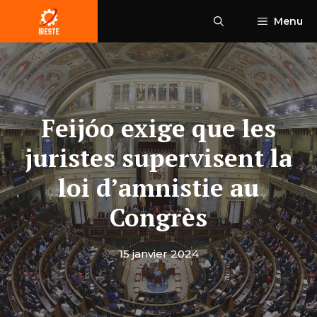
Aller
Menu
au
contenu
Feijóo exige que les
juristes supervisent la
loi d’amnistie au
Congrès
15 janvier 2024