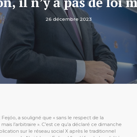
n, il n’y a pas de loi m
26 décembre 2023
Feijóo, a souligné que « sans le respect de la
loi mais l’arbitraire ». C’est ce qu’a déclaré ce dimanche
ation sur le réseau social X après le traditionnel