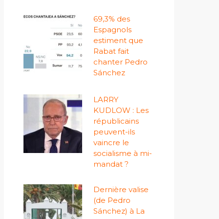
69,3% des
Espagnols
estiment que
Rabat fait
chanter Pedro
Sánchez
LARRY
KUDLOW : Les
républicains
peuvent-ils
vaincre le
socialisme à mi-
mandat ?
Dernière valise
(de Pedro
Sánchez) à La