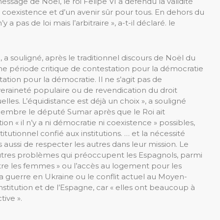
ssage de Noël, le roi Felipe VI a défendu la validité
 coexistence et d’un avenir sûr pour tous. En dehors du
y a pas de loi mais l’arbitraire », a-t-il déclaré. le
 a souligné, après le traditionnel discours de Noël du
une période critique de contestation pour la démocratie
ation pour la démocratie. Il ne s’agit pas de
veraineté populaire ou de revendication du droit
elles. L’équidistance est déjà un choix », a souligné
cembre le député Sumar après que le Roi ait
on « il n’y a ni démocratie ni coexistence » possibles,
utionnel confié aux institutions. … et la nécessité
ussi de respecter les autres dans leur mission. Le
tres problèmes qui préoccupent les Espagnols, parmi
ontre les femmes » ou l’accès au logement pour les
 guerre en Ukraine ou le conflit actuel au Moyen-
Constitution et de l’Espagne, car « elles ont beaucoup à
ive ».