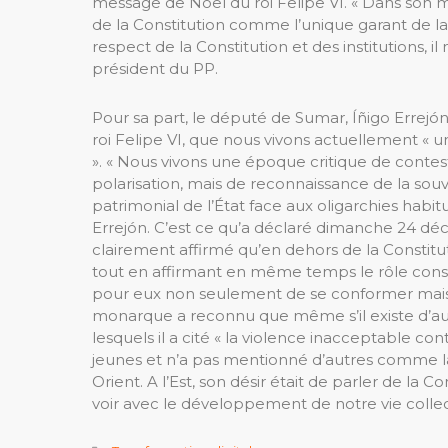
message de Noël du roi Felipe VI. « Dans son me
de la Constitution comme l’unique garant de la
respect de la Constitution et des institutions, il n’
président du PP.
Pour sa part, le député de Sumar, Íñigo Errejón,
roi Felipe VI, que nous vivons actuellement « 
». « Nous vivons une époque critique de contest
polarisation, mais de reconnaissance de la sou
patrimonial de l’État face aux oligarchies habitu
Errejón. C’est ce qu’a déclaré dimanche 24 dé
clairement affirmé qu’en dehors de la Constituti
tout en affirmant en même temps le rôle constit
pour eux non seulement de se conformer mais a
monarque a reconnu que même s’il existe d’au
lesquels il a cité « la violence inacceptable c
jeunes et n’a pas mentionné d’autres comme la
Orient. A l’Est, son désir était de parler de la 
voir avec le développement de notre vie collect