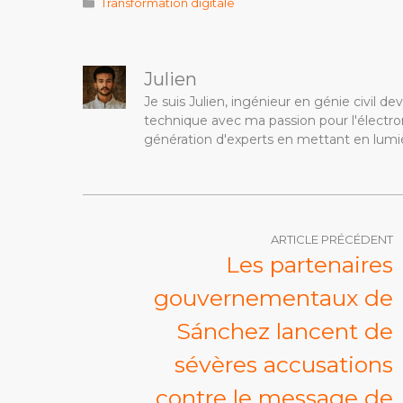
Catégories
Transformation digitale
Julien
Je suis Julien, ingénieur en génie civil 
technique avec ma passion pour l'électron
génération d'experts en mettant en lumiè
ARTICLE PRÉCÉDENT
Les partenaires
gouvernementaux de
Sánchez lancent de
sévères accusations
contre le message de