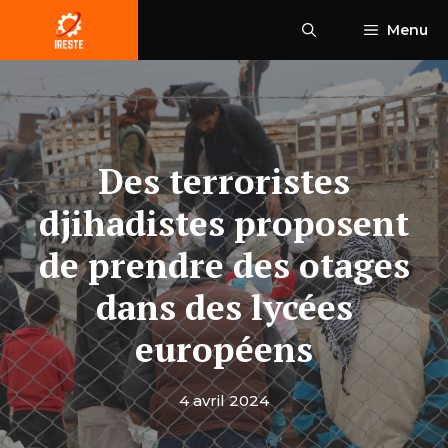
Aller
Menu
au
contenu
Des terroristes
djihadistes proposent
de prendre des otages
dans des lycées
européens
4 avril 2024