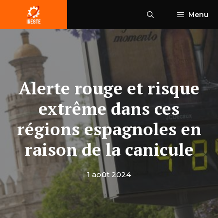
Aller
Menu
au
contenu
Alerte rouge et risque
extrême dans ces
régions espagnoles en
raison de la canicule
1 août 2024