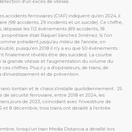
détection d'un excès de vitesse.
accidents ferroviaires (CIAF) indiquent qu'en 2024, il
re (98 accidents, 29 incidents et un suicide). Ce chiffre,
s, dépasse les 112 événements (89 accidents, 18
a propriétaire était Raquel Sánchez Jiménez. Si l'on
 comme président jusqu'au milieu de l'année, on
oublé, puisqu'en 2018 il n'y a eu que 50 événements :
nt finalement révélés être des suicides). La courbe
de la grande vitesse et l'augmentation du volume du
ces chiffres. Plus il y a d’opérateurs, de trains, de
 a d’investissement et de prévention.
ario lointain et le chaos s'installe quotidiennement : 25
de sécurité ferroviaire, entre 2018 et 2024, les
rs jours de 2023, coïncidant avec l'investiture de
 et 8 décembre, trois trains ont déraillé à l'entrée
mbre, lorsqu'un train Media Distancia a déraillé lors