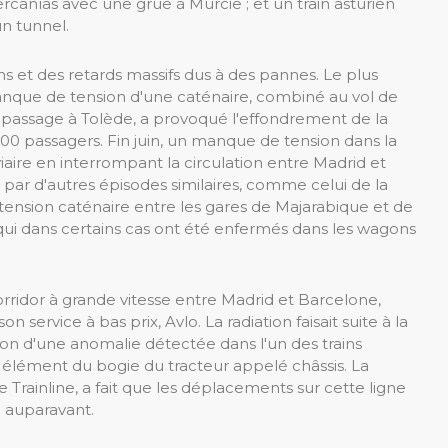
ercanías avec une grue à Murcie ; et un train asturien
un tunnel.
ns et des retards massifs dus à des pannes. Le plus
manque de tension d'une caténaire, combiné au vol de
on passage à Tolède, a provoqué l'effondrement de la
00 passagers. Fin juin, un manque de tension dans la
ire en interrompant la circulation entre Madrid et
i par d'autres épisodes similaires, comme celui de la
 tension caténaire entre les gares de Majarabique et de
 qui dans certains cas ont été enfermés dans les wagons
ridor à grande vitesse entre Madrid et Barcelone,
 service à bas prix, Avlo. La radiation faisait suite à la
aison d'une anomalie détectée dans l'un des trains
n élément du bogie du tracteur appelé châssis. La
 Trainline, a fait que les déplacements sur cette ligne
 auparavant.