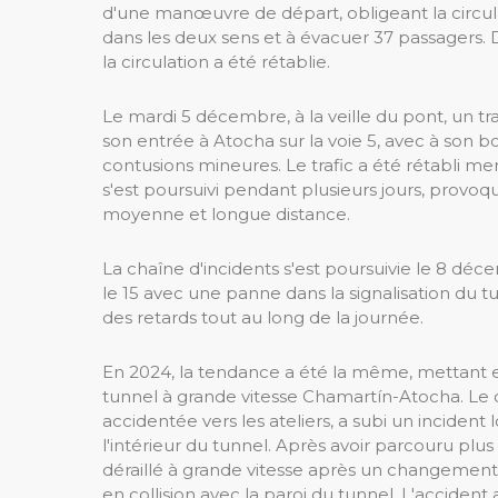
d'une manœuvre de départ, obligeant la circul
dans les deux sens et à évacuer 37 passagers. D
la circulation a été rétablie.
Le mardi 5 décembre, à la veille du pont, un tra
son entrée à Atocha sur la voie 5, avec à son b
contusions mineures. Le trafic a été rétabli m
s'est poursuivi pendant plusieurs jours, provoqu
moyenne et longue distance.
La chaîne d'incidents s'est poursuivie le 8 dé
le 15 avec une panne dans la signalisation du 
des retards tout au long de la journée.
En 2024, la tendance a été la même, mettant e
tunnel à grande vitesse Chamartín-Atocha. Le co
accidentée vers les ateliers, a subi un incident
l'intérieur du tunnel. Après avoir parcouru plus 
déraillé à grande vitesse après un changement 
en collision avec la paroi du tunnel. L'accident