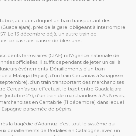
tobre, au cours duquel un train transportant des
(Guadalajara), près de la gare, obligeant à interrompre
-157. Le 13 décembre déjà, un autre train de
ans ce cas sans causer de blessures.
ccidents ferroviaires (CIAF) ni l’Agence nationale de
ées officielles. Il suffit cependant de jeter un œil à
plusieurs événements. Déraillements d'un train
ide à Malaga (16 juin), d'un train Cercanías à Saragosse
septembre), d'un train transportant des marchandises
e Cercanías qui effectuait le trajet entre Guadalajara
(octobre 27), d'un train de marchandises à As Neves,
e marchandises en Cantabrie (11 décembre) dans lequel
e l'Espagne parsemée de pépins.
près la tragédie d'Adamuz, c'est tout le système qui
deux déraillements de Rodalies en Catalogne, avec un