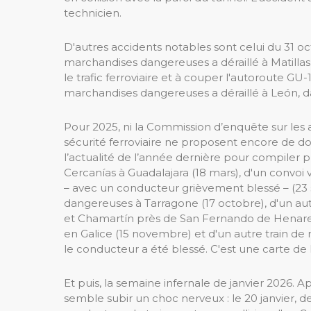
technicien.
D'autres accidents notables sont celui du 31 oc
marchandises dangereuses a déraillé à Matillas 
le trafic ferroviaire et à couper l'autoroute GU
marchandises dangereuses a déraillé à León, d
Pour 2025, ni la Commission d’enquête sur les a
sécurité ferroviaire ne proposent encore de donn
l’actualité de l’année dernière pour compiler 
Cercanías à Guadalajara (18 mars), d'un convoi v
– avec un conducteur grièvement blessé – (23 
dangereuses à Tarragone (17 octobre), d'un autr
et Chamartín près de San Fernando de Henares 
en Galice (15 novembre) et d'un autre train d
le conducteur a été blessé. C'est une carte d
Et puis, la semaine infernale de janvier 2026. A
semble subir un choc nerveux : le 20 janvier, 