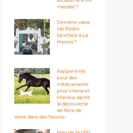
socialisme à mi-
mandat ?
Dernière valise
(de Pedro
Sánchez) à La
Mareta ?
Rappel émis
pour des
médicaments
pour chiens et
chevaux après
la découverte
de fibre de
verre dans des flacons
Près de 14 000