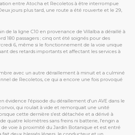
ation entre Atocha et Recoletos à être interrompue
eux jours plus tard, une route a été rouverte et le 29,
in de la ligne C10 en provenance de Villalba a déraillé à
ord 180 passagers ; cinq ont été soignés pour des
ercredi 6, même si le fonctionnement de la voie unique
ant des retards importants et affectant les services à
cembre avec un autre déraillement à minuit et a culminé
tunnel de Recoletos, ce qui a encore une fois provoqué
n évidence l'épisode du déraillement d'un AVE dans le
nvoi, qui roulait à vide et remorquait une unité
 lorsque cette dernière s'est détachée et a dérivé à
de quatre kilomètres sans freins ni batterie, l'engin a
de voie à proximité du Jardin Botanique et est entré
 a fait deux blessés légers, le conducteur et un