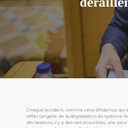
déraille
Chaque accident, comme celui d'Adamuz qui a fa
reflet tangible de la dégradation du système fer
déclarations, il y a des vies écourtées, une peu