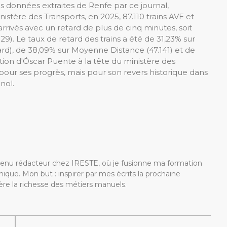
les données extraites de Renfe par ce journal,
istère des Transports, en 2025, 87.110 trains AVE et
arrivés avec un retard de plus de cinq minutes, soit
29). Le taux de retard des trains a été de 31,23% sur
ard), de 38,09% sur Moyenne Distance (47.141) et de
ection d'Óscar Puente à la tête du ministère des
our ses progrès, mais pour son revers historique dans
nol.
devenu rédacteur chez IRESTE, où je fusionne ma formation
ique. Mon but : inspirer par mes écrits la prochaine
re la richesse des métiers manuels.