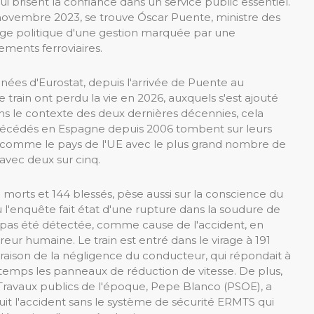
i brisent la confiance dans un service public essentiel.
ovembre 2023, se trouve Óscar Puente, ministre des
isage politique d'une gestion marquée par une
ements ferroviaires.
nnées d'Eurostat, depuis l'arrivée de Puente au
train ont perdu la vie en 2026, auxquels s'est ajouté
ns le contexte des deux dernières décennies, cela
s décédés en Espagne depuis 2006 tombent sur leurs
ne comme le pays de l'UE avec le plus grand nombre de
 avec deux sur cinq.
 morts et 144 blessés, pèse aussi sur la conscience du
l'enquête fait état d'une rupture dans la soudure de
'a pas été détectée, comme cause de l'accident, en
reur humaine. Le train est entré dans le virage à 191
 raison de la négligence du conducteur, qui répondait à
temps les panneaux de réduction de vitesse. De plus,
s Travaux publics de l'époque, Pepe Blanco (PSOE), a
duit l'accident sans le système de sécurité ERMTS qui