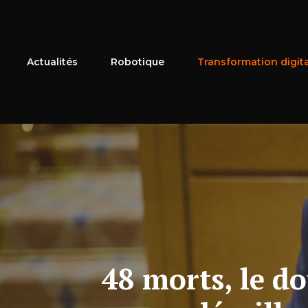
Aller
au
contenu
Actualités
Robotique
Transformation digit
48 morts, le d