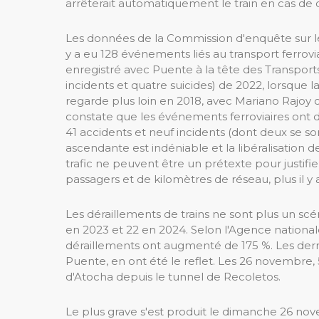
arrêterait automatiquement le train en cas de 
Les données de la Commission d'enquête sur les 
y a eu 128 événements liés au transport ferroviai
enregistré avec Puente à la tête des Transport
incidents et quatre suicides) de 2022, lorsque l
regarde plus loin en 2018, avec Mariano Rajoy
constate que les événements ferroviaires ont d
41 accidents et neuf incidents (dont deux se so
ascendante est indéniable et la libéralisation 
trafic ne peuvent être un prétexte pour justifier 
passagers et de kilomètres de réseau, plus il y
Les déraillements de trains ne sont plus un scén
en 2023 et 22 en 2024. Selon l'Agence nationale 
déraillements ont augmenté de 175 %. Les dernie
Puente, en ont été le reflet. Les 26 novembre, 5
d'Atocha depuis le tunnel de Recoletos.
Le plus grave s'est produit le dimanche 26 nove