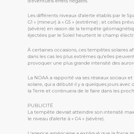
d'éventuels effets négatifs.
Les différents niveaux d'alerte établis par le
G1 » (mineur) à « G5 » (extrême) ; et celles prév
(sévère) en raison de la tempête géomagnétique
éjectées par le Soleil heurtent le champ élect
À certaines occasions, ces tempêtes solaires a
dans les cas les plus extrêmes qu'elles peuvent
provoquer une plus grande intensité des auror
La NOAA a rapporté via ses réseaux sociaux et 
solaire, qui a débuté il y a quelques jours avec
la Terre et continuera de le faire dans les proc
PUBLICITÉ
La tempête devrait atteindre son intensité ma
le niveau d'alerte à « G4 » (sévère).
L'agence américaine a expliqué que la force m