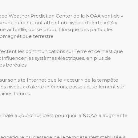
 Space Weather Prediction Center de la NOAA vont de «
ues aujourd'hui ont atteint un niveau d'alerte « G4 »
 actuelle, qui se produit lorsque des particules
romagnétique terrestre.
ffectent les communications sur Terre et ce n'est que
 influencer les systèmes électriques, en plus de
es boréales.
sur son site Internet que le « cœur » de la tempête
 des niveaux d'alerte inférieurs, passe actuellement sur
haines heures.
ximale aujourd'hui, c'est pourquoi la NOAA a augmenté
agnétique du passage de la tempête s'est stabilisée à