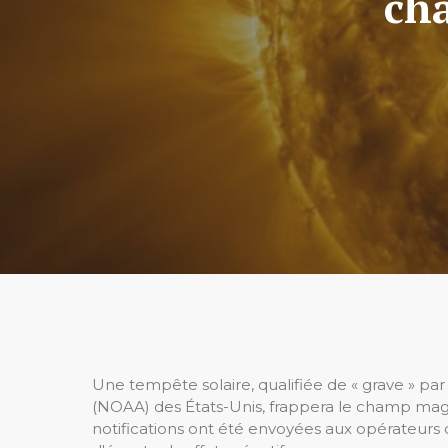
ch
Une tempête solaire, qualifiée de « grave » pa
(NOAA) des États-Unis, frappera le champ magn
notifications ont été envoyées aux opérateurs d