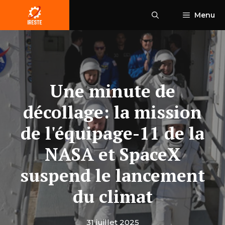
Aller
Menu
au
contenu
Une minute de
décollage: la mission
de l'équipage-11 de la
NASA et SpaceX
suspend le lancement
du climat
31 juillet 2025