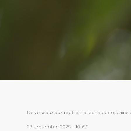
Des oiseaux aux reptiles, la faune portoricain
27 septembre 2025 – 10h55