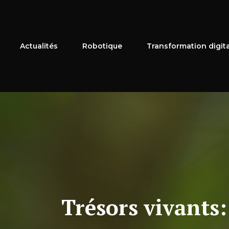
Aller
au
contenu
Actualités
Robotique
Transformation digit
Trésors vivants