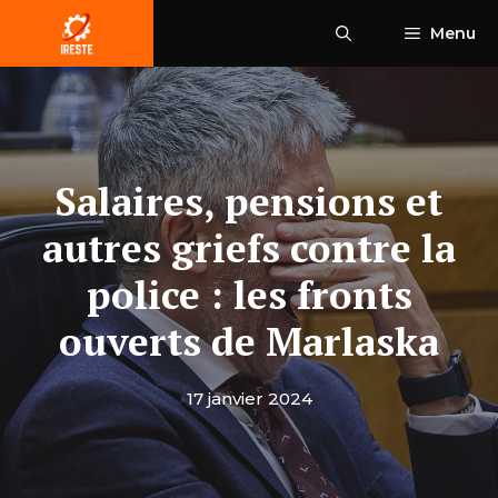
Aller
Menu
au
contenu
Salaires, pensions et
autres griefs contre la
police : les fronts
ouverts de Marlaska
17 janvier 2024