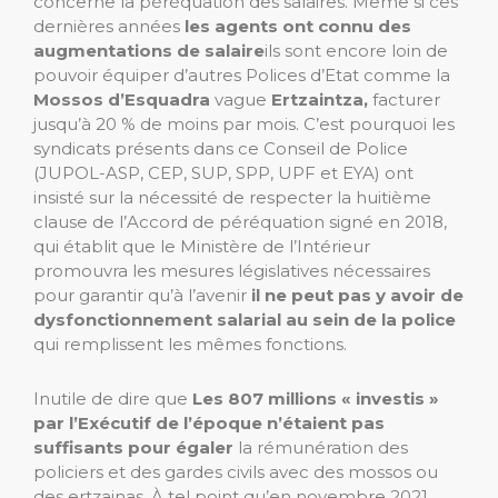
concerne la péréquation des salaires. Même si ces
dernières années
les agents ont connu des
augmentations de salaire
ils sont encore loin de
pouvoir équiper d’autres Polices d’Etat comme la
Mossos d’Esquadra
vague
Ertzaintza,
facturer
jusqu’à 20 % de moins par mois. C’est pourquoi les
syndicats présents dans ce Conseil de Police
(JUPOL-ASP, CEP, SUP, SPP, UPF et EYA) ont
insisté sur la nécessité de respecter la huitième
clause de l’Accord de péréquation signé en 2018,
qui établit que le Ministère de l’Intérieur
promouvra les mesures législatives nécessaires
pour garantir qu’à l’avenir
il ne peut pas y avoir de
dysfonctionnement salarial au sein de la police
qui remplissent les mêmes fonctions.
Inutile de dire que
Les 807 millions « investis »
par l’Exécutif de l’époque n’étaient pas
suffisants pour égaler
la rémunération des
policiers et des gardes civils avec des mossos ou
des ertzainas. À tel point qu’en novembre 2021,