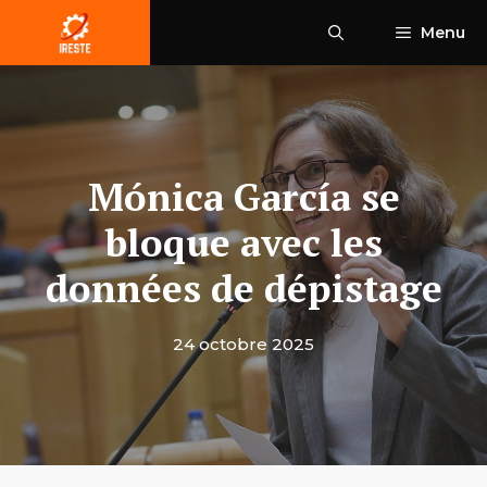
Aller
Menu
au
contenu
Mónica García se
bloque avec les
données de dépistage
24 octobre 2025