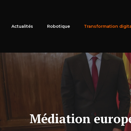
Aller
au
contenu
Actualités
Robotique
Transformation digit
Médiation europée