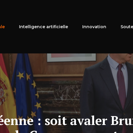
ale
Intelligence artificielle
Innovation
Soute
nne : soit avaler Brux