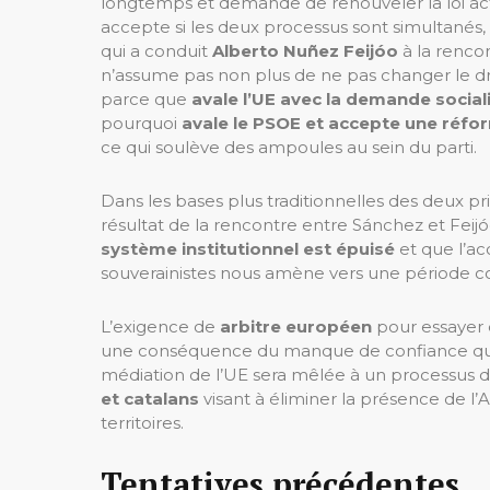
longtemps et demande de renouveler la loi actue
accepte si les deux processus sont simultanés, e
qui a conduit
Alberto Nuñez Feijóo
à la renco
n’assume pas non plus de ne pas changer le d
parce que
avale l’UE avec la demande social
pourquoi
avale le PSOE et accepte une réform
ce qui soulève des ampoules au sein du parti.
Dans les bases plus traditionnelles des deux pr
résultat de la rencontre entre Sánchez et Feijó
système institutionnel est épuisé
et que l’ac
souverainistes nous amène vers une période co
L’exigence de
arbitre européen
pour essayer 
une conséquence du manque de confiance qu’i
médiation de l’UE sera mêlée à un processus 
et catalans
visant à éliminer la présence de l’
territoires.
Tentatives précédentes