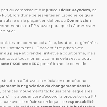
a part du commissaire à la justice,
Didier Reynders,
de
e PSOE lors d’une de ses visites en Espagne, ce qui a
unautaire en le plaçant en dehors du
Commission
vernement et du PP s’ouvre pour que la Commission
it jouer.
ialistes ont commencé à faire, les attentes générées
qui satisferaient l’UE doivent être prises avec
tir du piège
et prendre l’initiative à court terme, mais
oser tout à tout moment, comme cela s’est produit
Pacte PSOE avec ERC
pour éliminer le crime de
niste et, en effet, avec la médiation européenne
iquement la négociation du changement dans le
, dans ces mouvements tactiques dans lesquels les
ui, s’il n’y a pas encore d’accord, la proposition du PP
inuer avec le refrain selon lequel le
responsabilité
ple veut le médiateur
commissaire à la justice
alors