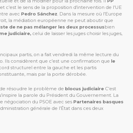
lle et de la modifier pour la prochaine fois. Il
PP
t c’est le sens de la proposition d’intervention de l’UE
ntre avec
Pedro Sánchez
. Dans la mesure où l’Europe
roit, la médiation européenne ne peut aboutir que
iste de ne pas mélanger les deux processus
bien
e judiciaire,
celui de laisser les juges choisir les juges,
incipaux partis, on a fait vendredi la même lecture du
o. Ils considèrent que c’est une confirmation que
le
cord structurel entre la gauche et les partis
nstituante, mais par la porte dérobée.
de résoudre le problème de
blocus judiciaire
C’est
nspire la parole du Président du Gouvernement. La
de négociation du PSOE avec ses
Partenaires basques
Administration générale de l’État dans ces deux