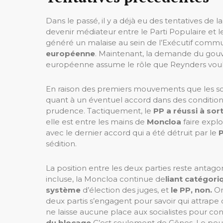
Dans le passé, il y a déjà eu des tentatives de l
devenir médiateur entre le Parti Populaire et l
généré un malaise au sein de l’Exécutif comm
européenne
. Maintenant, la demande du gou
européenne assume le rôle que Reynders voula
En raison des premiers mouvements que les soc
quant à un éventuel accord dans des conditions 
prudence. Tactiquement, le
PP a réussi à sor
elle est entre les mains de
Moncloa
faire expl
avec le dernier accord qui a été détruit par le
sédition.
La position entre les deux parties reste antago
incluse, la Moncloa continue de
liant catégor
système
d’élection des juges, et
le PP, non.
Or
deux partis s’engagent pour savoir qui attrape q
ne laisse aucune place aux socialistes pour cont
du blocage
C’est seulement de Gênes. Le peu