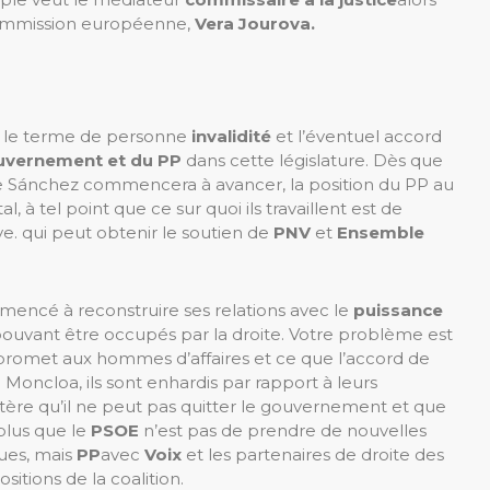
Commission européenne,
Vera Jourova.
re le terme de personne
invalidité
et l’éventuel accord
ouvernement et du PP
dans cette législature. Dès que
e Sánchez commencera à avancer, la position du PP au
 à tel point que ce sur quoi ils travaillent est de
ve. qui peut obtenir le soutien de
PNV
et
Ensemble
mencé à reconstruire ses relations avec le
puissance
pouvant être occupés par la droite. Votre problème est
il promet aux hommes d’affaires et ce que l’accord de
à Moncloa, ils sont enhardis par rapport à leurs
ritère qu’il ne peut pas quitter le gouvernement et que
 plus que le
PSOE
n’est pas de prendre de nouvelles
ues, mais
PP
avec
Voix
et les partenaires de droite des
sitions de la coalition.