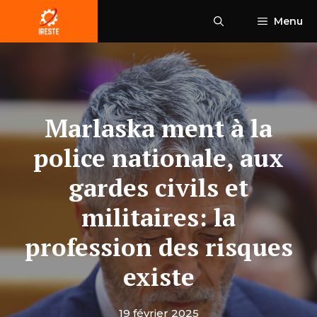
Aller
Menu
au
contenu
Marlaska ment à la
police nationale, aux
gardes civils et
militaires: la
profession des risques
existe
19 février 2025