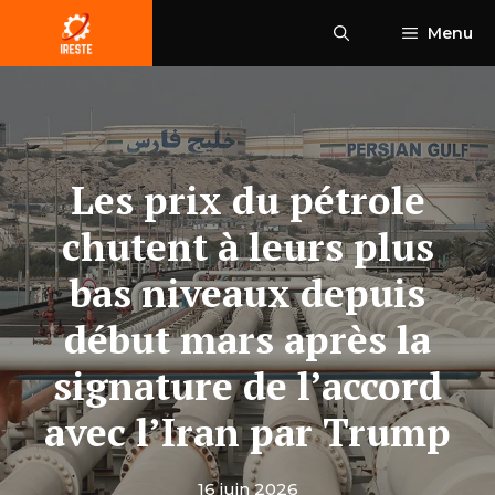
Aller
Menu
au
contenu
Les prix du pétrole
chutent à leurs plus
bas niveaux depuis
début mars après la
signature de l’accord
avec l’Iran par Trump
16 juin 2026