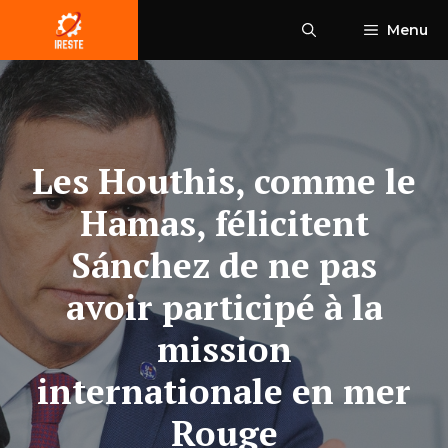
Aller
Menu
au
contenu
Les Houthis, comme le
Hamas, félicitent
Sánchez de ne pas
avoir participé à la
mission
internationale en mer
Rouge