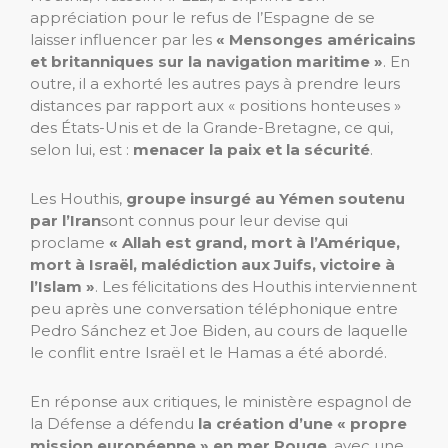
appréciation pour le refus de l’Espagne de se
laisser influencer par les
« Mensonges américains
et britanniques sur la navigation maritime »
. En
outre, il a exhorté les autres pays à prendre leurs
distances par rapport aux « positions honteuses »
des États-Unis et de la Grande-Bretagne, ce qui,
selon lui, est :
menacer la paix et la sécurité
.
Les Houthis,
groupe insurgé au Yémen soutenu
par l’Iran
sont connus pour leur devise qui
proclame
« Allah est grand, mort à l’Amérique,
mort à Israël, malédiction aux Juifs, victoire à
l’Islam »
. Les félicitations des Houthis interviennent
peu après une conversation téléphonique entre
Pedro Sánchez et Joe Biden, au cours de laquelle
le conflit entre Israël et le Hamas a été abordé.
En réponse aux critiques, le ministère espagnol de
la Défense a défendu
la création d’une « propre
mission européenne » en mer Rouge
, avec une