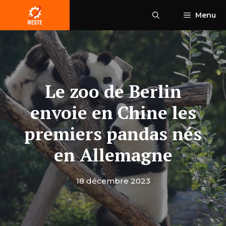
Aller
Menu
au
contenu
Le zoo de Berlin
envoie en Chine les
premiers pandas nés
en Allemagne
18 décembre 2023