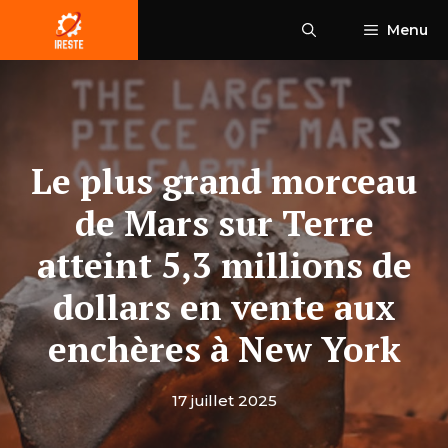
Aller
Menu
au
contenu
Le plus grand morceau
de Mars sur Terre
atteint 5,3 millions de
dollars en vente aux
enchères à New York
17 juillet 2025