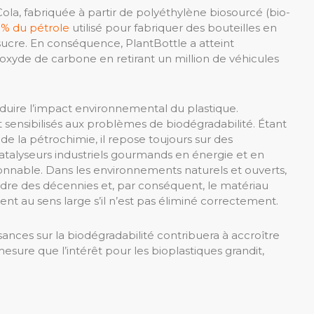
la, fabriquée à partir de polyéthylène biosourcé (bio-
% du pétrole
utilisé pour fabriquer des bouteilles en
sucre. En conséquence, PlantBottle a atteint
ioxyde de carbone en retirant un million de véhicules
duire l’impact environnemental du plastique.
 sensibilisés aux problèmes de biodégradabilité. Étant
e la pétrochimie, il repose toujours sur des
catalyseurs industriels gourmands en énergie et en
onnable. Dans les environnements naturels et ouverts,
dre des décennies et, par conséquent, le matériau
nt au sens large s’il n’est pas éliminé correctement.
ances sur la biodégradabilité contribuera à accroître
mesure que l’intérêt pour les bioplastiques grandit,
e