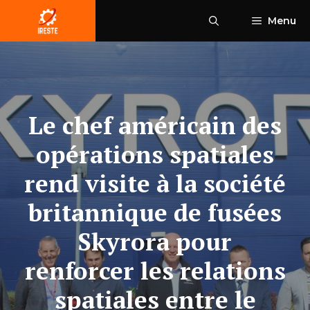
Aller
Menu
au
contenu
Le chef américain des
opérations spatiales
rend visite à la société
britannique de fusées
Skyrora pour
renforcer les relations
spatiales entre le