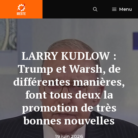
Aller
Menu
au
contenu
LARRY KUDLOW :
Trump et Warsh, de
différentes manières,
font tous deux la
promotion de très
bonnes nouvelles
19 juin 2026