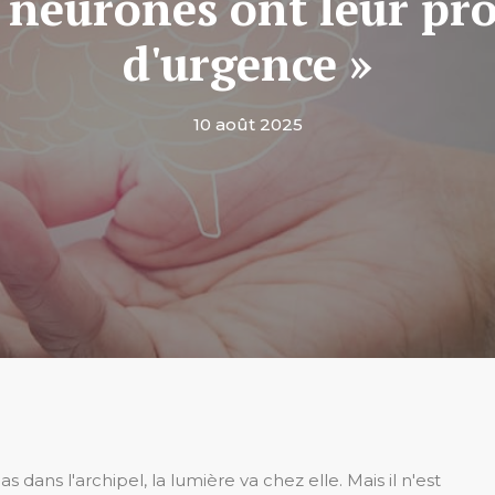
s neurones ont leur pro
d'urgence »
10 août 2025
ans l'archipel, la lumière va chez elle. Mais il n'est