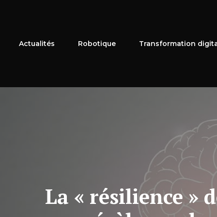
Aller
au
contenu
Actualités
Robotique
Transformation digit
La « résilience » 