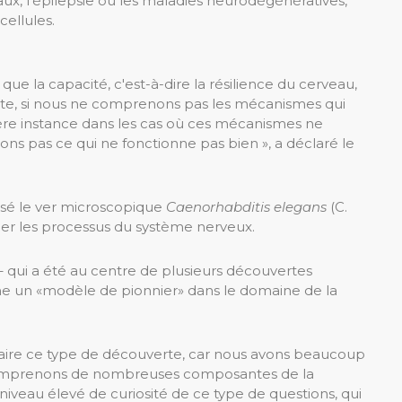
ux, l'épilepsie ou les maladies neurodégénératives,
cellules.
e la capacité, c'est-à-dire la résilience du cerveau,
e, si nous ne comprenons pas les mécanismes qui
ère instance dans les cas où ces mécanismes ne
ns pas ce qui ne fonctionne pas bien », a déclaré le
lisé le ver microscopique
Caenorhabditis elegans
(C.
er les processus du système nerveux.
 qui a été au centre de plusieurs découvertes
mme un «modèle de pionnier» dans le domaine de la
 faire ce type de découverte, car nous avons beaucoup
s comprenons de nombreuses composantes de la
niveau élevé de curiosité de ce type de questions, qui