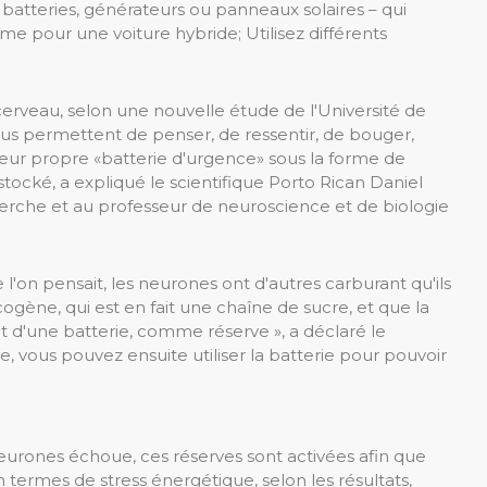
 – batteries, générateurs ou panneaux solaires – qui
ême pour une voiture hybride; Utilisez différents
cerveau, selon une nouvelle étude de l'Université de
ous permettent de penser, de ressentir, de bouger,
 leur propre «batterie d'urgence» sous la forme de
ocké, a expliqué le scientifique Porto Rican Daniel
erche et au professeur de neuroscience et de biologie
'on pensait, les neurones ont d'autres carburant qu'ils
cogène, qui est en fait une chaîne de sucre, et que la
t d'une batterie, comme réserve », a déclaré le
, vous pouvez ensuite utiliser la batterie pour pouvoir
eurones échoue, ces réserves sont activées afin que
 termes de stress énergétique, selon les résultats,