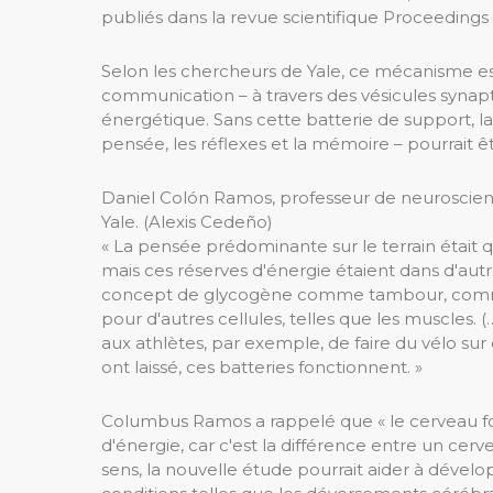
publiés dans la revue scientifique Proceedings
Selon les chercheurs de Yale, ce mécanisme est
communication – à travers des vésicules synap
énergétique. Sans cette batterie de support, l
pensée, les réflexes et la mémoire – pourrait êt
Daniel Colón Ramos, professeur de neuroscienc
Yale.
(Alexis Cedeño)
« La pensée prédominante sur le terrain était q
mais ces réserves d'énergie étaient dans d'autres
concept de glycogène comme tambour, comme r
pour d'autres cellules, telles que les muscles. 
aux athlètes, par exemple, de faire du vélo sur d
ont laissé, ces batteries fonctionnent. »
Columbus Ramos a rappelé que « le cerveau fonc
d'énergie, car c'est la différence entre un cerve
sens, la nouvelle étude pourrait aider à déve