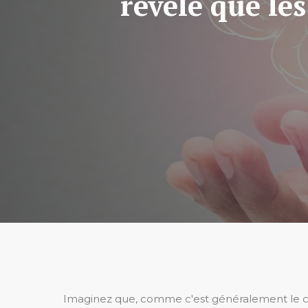
révèle que le
Imaginez que, comme c'est généralement le cas d