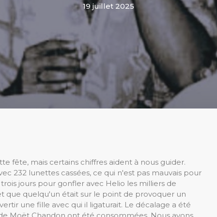
19 juillet 2025
e fête, mais certains chiffres aident à nous guider.
vec 232 lunettes cassées, ce qui n'est pas mauvais pour
trois jours pour gonfler avec Helio les milliers de
et que quelqu'un était sur le point de provoquer un
tir une fille avec qui il ligaturait. Le décalage a été
les de Moët Chandon ont été consommées. Nous avons