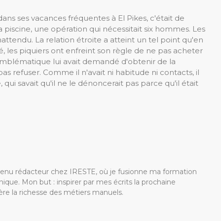
ns ses vacances fréquentes à El Pikes, c'était de
la piscine, une opération qui nécessitait six hommes. Les
nattendu. La relation étroite a atteint un tel point qu'en
é, les piquiers ont enfreint son règle de ne pas acheter
 emblématique lui avait demandé d'obtenir de la
as refuser. Comme il n'avait ni habitude ni contacts, il
qui savait qu'il ne le dénoncerait pas parce qu'il était
devenu rédacteur chez IRESTE, où je fusionne ma formation
ique. Mon but : inspirer par mes écrits la prochaine
re la richesse des métiers manuels.