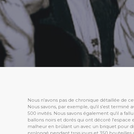
Nous n'avons pas de chronique détaillée de cett
Nous savons, par exemple, qu'il s'est terminé a
500 invités. Nous savons également qu'il a fallu 
ballons noirs et dorés qui ont décoré l'espace 
malheur en brûlant un avec un briquet pour diver
prolongé pendant trois jours et 350 bouteil