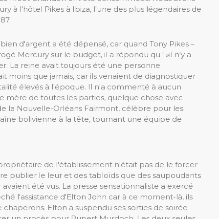
ry à l'hôtel Pikes à Ibiza, l'une des plus légendaires de
87.
mbien d'argent a été dépensé, car quand Tony Pikes –
ogé Mercury sur le budget, il a répondu qu ' »il n'y a
er. La reine avait toujours été une personne
it moins que jamais, car ils venaient de diagnostiquer
talité élevés à l'époque. Il n'a commenté à aucun
que mère de toutes les parties, quelque chose avec
 de la Nouvelle-Orléans Fairmont, célèbre pour les
caïne bolivienne à la tête, tournant une équipe de
 propriétaire de l'établissement n'était pas de le forcer
ire publier le leur et des tabloïds que des saupoudants
 avaient été vus. La presse sensationnaliste a exercé
pêché l'assistance d'Elton John car à ce moment-là, ils
 chaperons. Elton a suspendu ses sorties de soirée
rter un procès pour Rupert Murdoch. Les deux seules