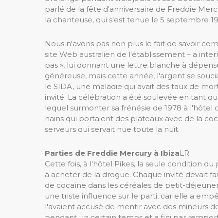
parlé de la fête d'anniversaire de Freddie Mercu
la chanteuse, qui s'est tenue le 5 septembre 19
Nous n'avons pas non plus le fait de savoir co
site Web australien de l'établissement – a interr
pas », lui donnant une lettre blanche à dépens
généreuse, mais cette année, l'argent se soucia
le SIDA, une maladie qui avait des taux de mor
invité. La célébration a été soulevée en tant 
lequel surmonter sa frénésie de 1978 à l'hôtel
nains qui portaient des plateaux avec de la co
serveurs qui servait nue toute la nuit.
Parties de Freddie Mercury à Ibiza
LR
Cette fois, à l'hôtel Pikes, la seule condition du
à acheter de la drogue. Chaque invité devait fa
de cocaïne dans les céréales de petit-déjeuner
une triste influence sur le parti, car elle a em
l'avaient accusé de mentir avec des mineurs de
pendant un certain temps et a fini par rempo