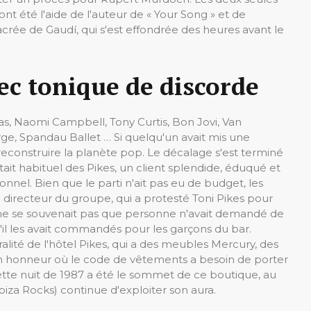
ont été l'aide de l'auteur de « Your Song » et de
crée de Gaudí, qui s'est effondrée des heures avant le
ec tonique de discorde
esias, Naomi Campbell, Tony Curtis, Bon Jovi, Van
e, Spandau Ballet … Si quelqu'un avait mis une
econstruire la planète pop. Le décalage s'est terminé
tait habituel des Pikes, un client splendide, éduqué et
onnel. Bien que le parti n'ait pas eu de budget, les
directeur du groupe, qui a protesté Toni Pikes pour
il ne se souvenait pas que personne n'avait demandé de
'il les avait commandés pour les garçons du bar.
gralité de l'hôtel Pikes, qui a des meubles Mercury, des
on honneur où le code de vêtements a besoin de porter
ette nuit de 1987 a été le sommet de ce boutique, au
biza Rocks) continue d'exploiter son aura.