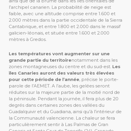
ainsi que de la brume dans les îles orientales de
l’archipel canarien. La probabilité de neige est
faible, avec une altitude comprise entre 1.600 et
2.000 mètres dans la partie occidentale de la Sierra
Cantabrique, et entre 1.800 et 2.000 dans le massif
galicien-léonais, et située entre 1.600 et 2.000
mètres à Gredos.
Les températures vont augmenter sur une
grande partie du territoire
notamment dans les
zones montagneuses du centre et du sud-est.
Les
îles Canaries auront des valeurs très élevées
pour cette période de l’année
, précise le porte-
parole de l’AEMET. A l’aube, les gelées seront
réduites sur la majeure partie de la moitié nord de
la péninsule. Pendant la journée, il fera plus de 20
degrés dans certaines zones des vallées du
Guadalquivir et du Guadiana, ainsi qu’à l’intérieur de
la Communauté valencienne. La chaleur se fera
particulièrement sentir à Las Palmas de Gran
Canaria et Santa Cruz de Tenerife (24), Grenade