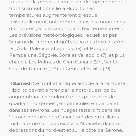
l’ouest de la péninsule en raison de l’approche du
front susmentionné lié à Hipólito. Les
températures augmenteront presque
universellement, notamment dans les montagnes
du nord-est, et baisseront dans l’extrême sud-est.
Les prévisions météorologiques, recueillies par
Servimedia, indiquent qu’il y aura plus froid à León
(5); Ávila, Palencia et Zamora (6), et Burgos,
Pampelune, ​​Ségovie, Soria et Valladolid (7), et plus
chaud à Las Palmas de Gran Canaria (27), Santa
Cruz de Tenerife ( 24) et Ceuta et Séville (19) .
Il
Samedi
Ce front atlantique associé à la tempête
Hipólito devrait entrer par le nord-ouest, ce qui
augmentera la nébulosité et les pluies dans le
quadrant nord-ouest, en particulier en Galice et
dans ses environs. Les nuages ​​resteront dans les
îles occidentales des Canaries et des brouillards
matinaux ne sont pas exclus à Albacete, dans les
dépressions du nord-est et sur la côte de Gérone,