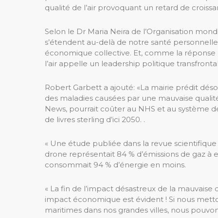
qualité de l’air provoquant un retard de croi
Selon le Dr Maria Neira de l’Organisation mondia
s’étendent au-delà de notre santé personnelle
économique collective. Et, comme la réponse 
l’air appelle un leadership politique transfront
Robert Garbett a ajouté: «La mairie prédit d
des maladies causées par une mauvaise qualité de
News, pourrait coûter au NHS et au système de 
de livres sterling d’ici 2050. .
« Une étude publiée dans la revue scientifique P
drone représentait 84 % d’émissions de gaz à e
consommait 94 % d’énergie en moins.
« La fin de l’impact désastreux de la mauvaise q
impact économique est évident ! Si nous met
maritimes dans nos grandes villes, nous pouvons 