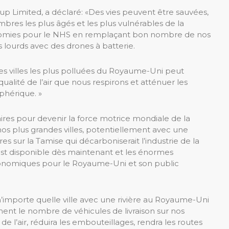
p Limited, a déclaré: «Des vies peuvent être sauvées,
mbres les plus âgés et les plus vulnérables de la
conomies pour le NHS en remplaçant bon nombre de nos
 lourds avec des drones à batterie.
s les villes les plus polluées du Royaume-Uni peut
lité de l’air que nous respirons et atténuer les
phérique. »
res pour devenir la force motrice mondiale de la
s plus grandes villes, potentiellement avec une
es sur la Tamise qui décarboniserait l’industrie de la
e est disponible dès maintenant et les énormes
conomiques pour le Royaume-Uni et son public
’importe quelle ville avec une rivière au Royaume-Uni
ent le nombre de véhicules de livraison sur nos
e l’air, réduira les embouteillages, rendra les routes