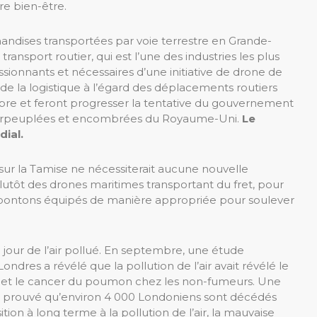
re bien-être.
handises transportées par voie terrestre en Grande-
nsport routier, qui est l’une des industries les plus
ionnants et nécessaires d’une initiative de drone de
de la logistique à l’égard des déplacements routiers
pre et feront progresser la tentative du gouvernement
lus surpeuplées et encombrées du Royaume-Uni.
Le
ial.
sur la Tamise ne nécessiterait aucune nouvelle
plutôt des drones maritimes transportant du fret, pour
e pontons équipés de manière appropriée pour soulever
jour de l’air pollué. En septembre, une étude
Londres a révélé que la pollution de l’air avait révélé le
s et le cancer du poumon chez les non-fumeurs. Une
 a prouvé qu’environ 4 000 Londoniens sont décédés
on à long terme à la pollution de l’air, la mauvaise