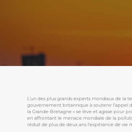
L’un des plus grands experts mondiaux de la t
gouvernement britannique à soutenir l’appel d
la Grande-Bretagne « se lève et agisse pour pr
en affrontant le menace mondiale de la pollution
réduit de plus de deux ans l’espérance de vie