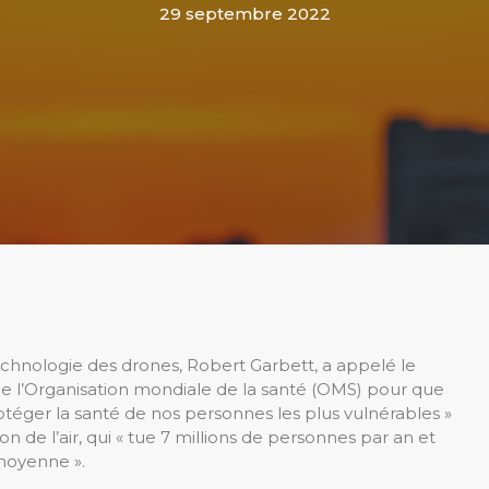
29 septembre 2022
echnologie des drones, Robert Garbett, a appelé le
e l’Organisation mondiale de la santé (OMS) pour que
otéger la santé de nos personnes les plus vulnérables »
 de l’air, qui « tue 7 millions de personnes par an et
 moyenne ».