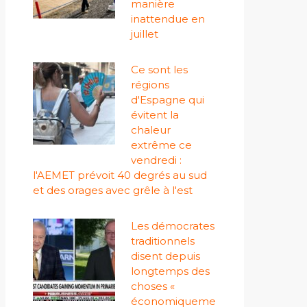
manière
inattendue en
juillet
Ce sont les
régions
d'Espagne qui
évitent la
chaleur
extrême ce
vendredi :
l'AEMET prévoit 40 degrés au sud
et des orages avec grêle à l'est
Les démocrates
traditionnels
disent depuis
longtemps des
choses «
économiqueme