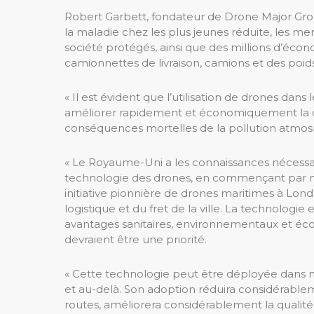
Robert Garbett, fondateur de Drone Major Grou
la maladie chez les plus jeunes réduite, les me
société protégés, ainsi que des millions d’é
camionnettes de livraison, camions et des poids
« Il est évident que l’utilisation de drones dan
améliorer rapidement et économiquement la qua
conséquences mortelles de la pollution atmos
« Le Royaume-Uni a les connaissances nécessai
technologie des drones, en commençant par no
initiative pionnière de drones maritimes à Londr
logistique et du fret de la ville. La technologi
avantages sanitaires, environnementaux et é
devraient être une priorité.
« Cette technologie peut être déployée dans n
et au-delà. Son adoption réduira considérablem
routes, améliorera considérablement la qualité d