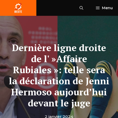
Aller
Menu
au
contenu
Dernière ligne droite
de l' »Affaire
Rubiales »: telle sera
la déclaration de Jenni
Hermoso aujourd’hui
devant le juge
2 janvier 2024