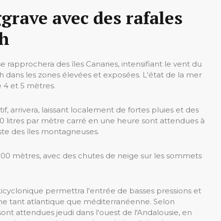
ggrave avec des rafales
/h
e rapprochera des îles Canaries, intensifiant le vent du
 dans les zones élevées et exposées. L'état de la mer
 4 et 5 mètres.
f, arrivera, laissant localement de fortes pluies et des
30 litres par mètre carré en une heure sont attendues à
este des îles montagneuses.
000 mètres, avec des chutes de neige sur les sommets
nticyclonique permettra l'entrée de basses pressions et
ine tant atlantique que méditerranéenne. Selon
nt attendues jeudi dans l'ouest de l'Andalousie, en