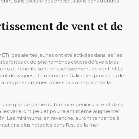
ure, sans exclure des précipitations dans d'autres
rtissement de vent et de
), des alertes jaunes ont été activées dans les îles
 très fortes et de phénomènes côtiers défavorables.
erro et Tenerife sont en avertissement de vent, et La
ment de vagues. De même, en Galice, les provinces de
à des phénomènes côtiers dus à l'impact de la
ne grande partie du territoire péninsulaire et dans
st elles varieront peu et pourraient même augmenter
orán. Les minimums, en revanche, auront tendance à
ations plus notables dans l'est de la mer