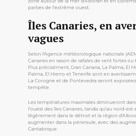
zone autour de la mer d'Alboran et en Estrémad
parties de l'extrême ouest.
Îles Canaries, en ave
vagues
Selon l'Agence météorologique nationale (AEMET
Canaries en raison de rafales de vent fortes ou
Plus précisément, Gran Canaria, La Palma, El Hi
Palma, El Hierro et Tenerife sont en avertisse
La Corogne et de Pontevedra seront exposées 
tempête.
Les températures maximales diminueront dans u
l'ouest des îles Canaries, tandis qu'au nord-e
légèrement dans le détroit et la région d'Alb
augmenter dans la péninsule, avec des augment
Cantabrique.