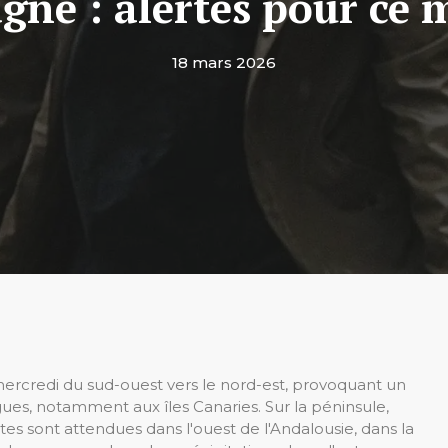
gne : alertes pour ce 
18 mars 2026
ercredi du sud-ouest vers le nord-est, provoquant un
gues, notamment aux îles Canaries. Sur la péninsule,
s sont attendues dans l'ouest de l'Andalousie, dans la