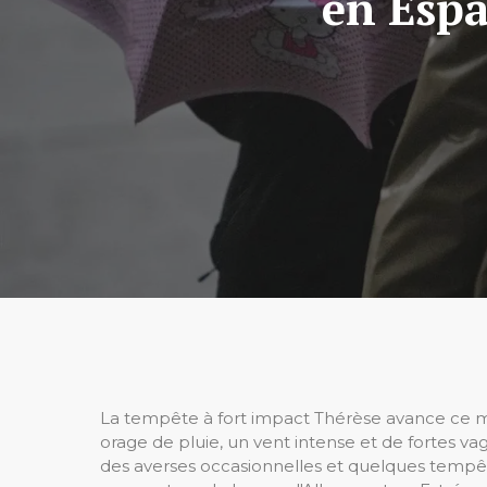
en Espa
La tempête à fort impact Thérèse avance ce m
orage de pluie, un vent intense et de fortes va
des averses occasionnelles et quelques tempête