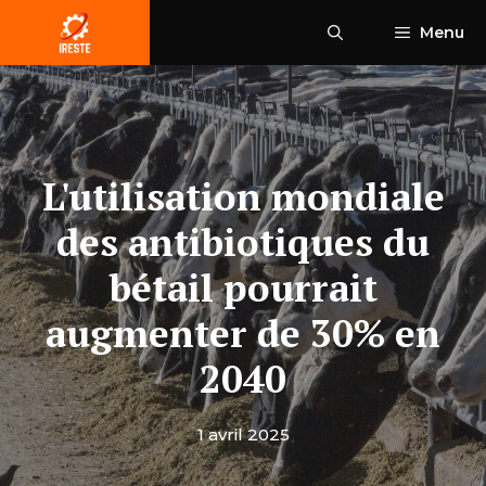
Aller
Menu
au
contenu
L'utilisation mondiale
des antibiotiques du
bétail pourrait
augmenter de 30% en
2040
1 avril 2025