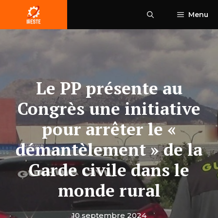
Aller
Menu
au
contenu
Le PP présente au
Congrès une initiative
pour arrêter le «
démantèlement » de la
Garde civile dans le
monde rural
10 septembre 2024