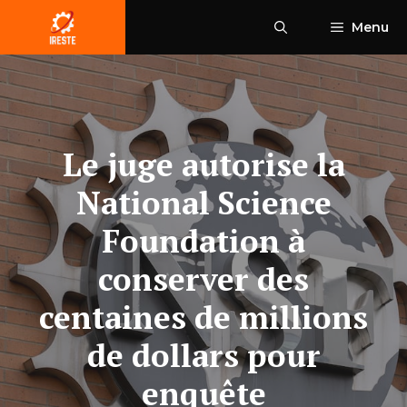
Aller
Menu
au
contenu
Le juge autorise la
National Science
Foundation à
conserver des
centaines de millions
de dollars pour
enquête