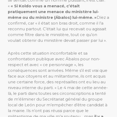
se sentait comme un homme puissant, il est clair.
«
« Si Koldo vous a menacé, c’était
pratiquement une menace du ministère lui-
même ou du ministre (Ábalos) lui-même. »
Díez a
confirmé, car « il était son bras droit, comme il l’a
reconnu partout. C’était lui qui recevait ou agissait
comme filtre dans le ministère, tout ce qu’on
voulait obtenir du ministère devait passer par lui ».
Après cette situation inconfortable et sa
confrontation publique avec Ábalos pour non-
respect et avec « ce personnage », les
conséquences sont arrivées. Même s’il est vrai que
face aux citoyens et au militantisme, ils ont acquis
une certaine force, des représailles ont eu lieu au
niveau interne du parti. « Le 4 mai de cette année-
là, le parti dans toutes ses circonscriptions a tenté
de m’éliminer du Secrétariat général du groupe
local de León pour m’empêcher d’être candidat à
la mairie. Ils n’ont pas réussi parce que le
militantisme de ma ville m’a soutenu. , mais
il y a