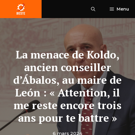
Aller
Menu
au
contenu
La menace de Koldo,
ancien conseiller
d’Ábalos, au maire de
León : « Attention, il
me reste encore trois
ans pour te battre »
6 mars 2024