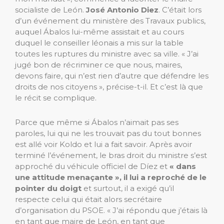
socialiste de León.
José Antonio Diez
. C’était lors
d’un événement du ministère des Travaux publics,
auquel Ábalos lui-même assistait et au cours
duquel le conseiller léonais a mis sur la table
toutes les ruptures du ministre avec sa ville. « J’ai
jugé bon de récriminer ce que nous, maires,
devons faire, qui n’est rien d’autre que défendre les
droits de nos citoyens », précise-t-il. Et c’est là que
le récit se complique.
Parce que même si Ábalos n’aimait pas ses
paroles, lui qui ne les trouvait pas du tout bonnes
est allé voir Koldo et lui a fait savoir. Après avoir
terminé l’événement, le bras droit du ministre s’est
approché du véhicule officiel de Díez et
« dans
une attitude menaçante », il lui a reproché de le
pointer du doigt
et surtout, il a exigé qu’il
respecte celui qui était alors secrétaire
d’organisation du PSOE. « J’ai répondu que j’étais là
en tant que maire de León, en tant que