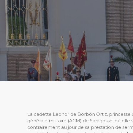
La cadette Leonor de Borbón Ortiz, princesse d
générale militaire (AGM) de Saragosse, où elle 
contrairement au jour de sa prestation de serme