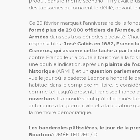
produit dans le même scénario : il n’y avait p
des tapisseries qui ornaient le défilé, devant l
Ce 20 février marquait l’anniversaire de la fonda
formé plus de 29 000 officiers de l’Armée,
Armées
dans ses trois périodes d’activité. Cha
responsables :
José Galbis en 1882, Franco l
Cisneros, qui assume cette tâche à partir d
contre Franco leur a coûté à tous trois à la fois
une double indication, après un
plainte de l’A
historique
(ARMH) et un
question parlement
vue le jour où la cadette Leonor a honoré le d
habituel dans le complexe militaire, le considér
comme tel jusqu’à présent, Francisco Franco a
ouverture.
Ils considéraient qu’il était « inévi
antérieure à la guerre civile et à la dictature q
la mémoire démocratique.
Les banderoles pâtissières, le jour de la p
Bourbon
ARMÉE TERRE
G / D.