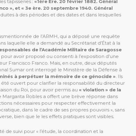
es tapisseries :
«1ère Ère. 20 février 1882. Général
anco », et « 3e ère. 20 septembre 1940. Général
duites à des périodes et des dates et dans lesquelles
e susmentionnée de l’ARMH, qui a déposé une requête
ans laquelle elle a demandé au Secrétariat d’État à la
esponsables de l’Académie Militaire de Saragosse
pour avoir proposé ou consenti à l’exposition d’une
eur Francisco Franco. Mais, en outre, deux députés
onal Sumar ont interrogé le Ministère de la Défense à
rminés à perpétuer la mémoire de ce génocide »
. Ils
t été ouvert pour clarifier la responsabilité du directeur
aison du Roi, pour avoir permis au
« violation » de la
e Margarita Robles a offert une brève réponse dans
actions nécessaires pour respecter effectivement la
ratique, dans le cadre de ses propres pouvoirs », sans
erse, bien que le les effets pratiques sont visibles.
e suivi pour « l’étude, la coordination et la