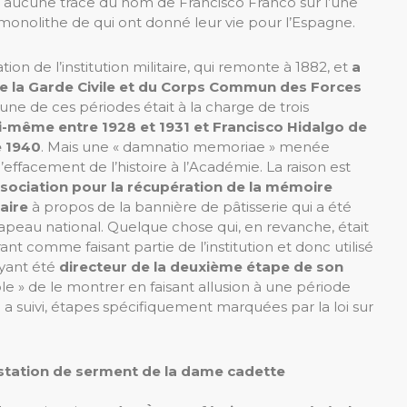
lus aucune trace du nom de Francisco Franco sur l’une
e monolithe de qui ont donné leur vie pour l’Espagne.
tion de l’institution militaire, qui remonte à 1882, et
a
 de la Garde Civile et du Corps Commun des Forces
cune de ces périodes était à la charge de trois
ui-même entre 1928 et 1931 et Francisco Hidalgo de
e 1940
. Mais une « damnatio memoriae » menée
 l’effacement de l’histoire à l’Académie. La raison est
ssociation pour la récupération de la mémoire
aire
à propos de la bannière de pâtisserie qui a été
rapeau national. Quelque chose qui, en revanche, était
ant comme faisant partie de l’institution et donc utilisé
yant été
directeur de la deuxième étape de son
table » de le montrer en faisant allusion à une période
ui a suivi, étapes spécifiquement marquées par la loi sur
restation de serment de la dame cadette