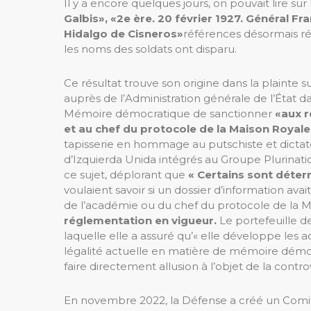
Il y a encore quelques jours, on pouvait lire sur l
Galbis», «2e ère. 20 février 1927. Général Fr
Hidalgo de Cisneros»
références désormais ré
les noms des soldats ont disparu.
Ce résultat trouve son origine dans la plaint
auprès de l’Administration générale de l’État d
Mémoire démocratique de sanctionner
«aux r
et au chef du protocole de la Maison Royale
tapisserie en hommage au putschiste et dictat
d’Izquierda Unida intégrés au Groupe Plurinati
ce sujet, déplorant que
« Certains sont déte
voulaient savoir si un dossier d’information avai
de l’académie ou du chef du protocole de la M
réglementation en vigueur.
Le portefeuille d
laquelle elle a assuré qu’« elle développe les 
légalité actuelle en matière de mémoire démoc
faire directement allusion à l’objet de la controv
En novembre 2022, la Défense a créé un Comité d